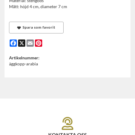
Material: stengods
Mått: höjd 4 cm, diameter 7 cm
Spara som favorit
Facebook
X
Email
Pinterest
Artikelnummer:
äggkopp-arabia
KONTAKTA OSS