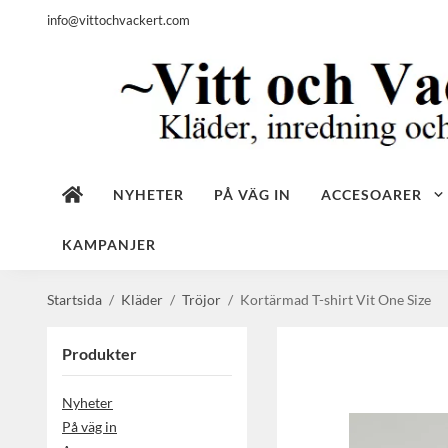
info@vittochvackert.com
NYHETER
PÅ VÄG IN
ACCESOARER
KAMPANJER
Startsida
/
Kläder
/
Tröjor
/
Kortärmad T-shirt Vit One Size
Produkter
Nyheter
På väg in