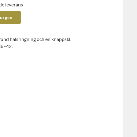
de leverans
korgen
und halsringning och en knappslå.
36–42.