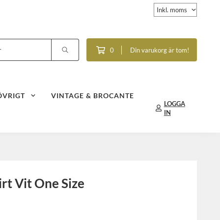
0
Din varukorg är tom!
ÖVRIGT
VINTAGE & BROCANTE
LOGGA
IN
rt Vit One Size