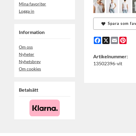
Mina favoriter
Logga in
Spara som fav
Information
Facebook
X
Email
Pint
Om oss
Nyheter
Artikelnummer:
Nyhetsbrev
13502396-vit
Om cookies
Betalsätt