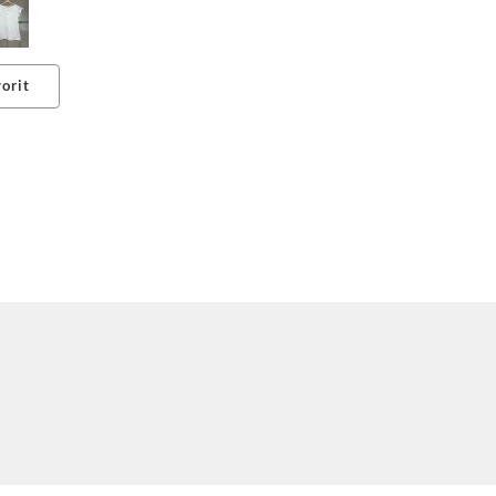
orit
erest