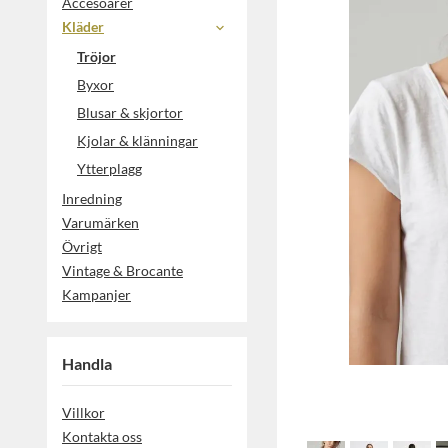
Accesoarer
Kläder
Tröjor
Byxor
Blusar & skjortor
Kjolar & klänningar
Ytterplagg
Inredning
Varumärken
Övrigt
Vintage & Brocante
Kampanjer
Handla
Villkor
Kontakta oss