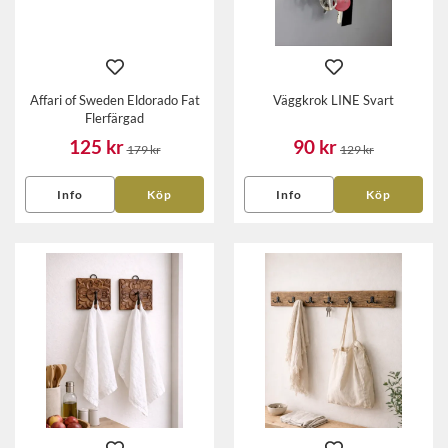
Affari of Sweden Eldorado Fat
Väggkrok LINE Svart
Flerfärgad
125 kr
90 kr
179 kr
129 kr
Info
Köp
Info
Köp