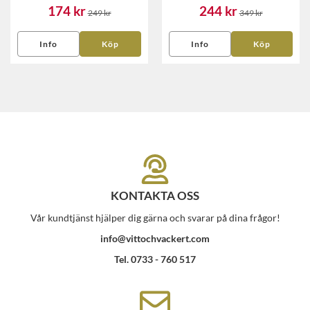
174 kr
244 kr
249 kr
349 kr
Info
Köp
Info
Köp
KONTAKTA OSS
Vår kundtjänst hjälper dig gärna och svarar på dina frågor!
info@vittochvackert.com
Tel. 0733 - 760 517