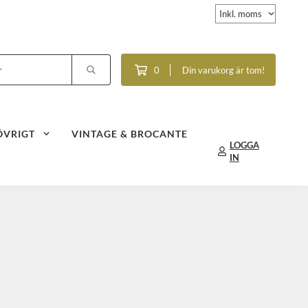
0
Din varukorg är tom!
ÖVRIGT
VINTAGE & BROCANTE
LOGGA
IN