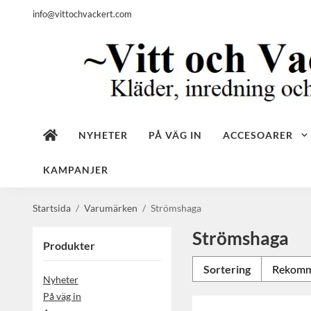
info@vittochvackert.com
NYHETER
PÅ VÄG IN
ACCESOARER
KAMPANJER
Startsida
/
Varumärken
/
Strömshaga
Strömshaga
Produkter
Sortering
Nyheter
På väg in