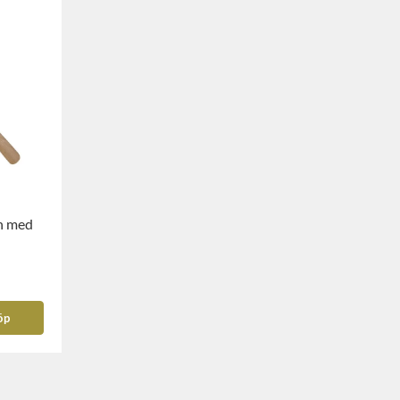
n med
öp