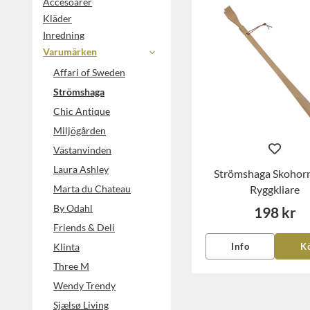
Accesoarer
Kläder
Inredning
Varumärken
Affari of Sweden
Strömshaga
Chic Antique
Miljögården
Västanvinden
Laura Ashley
Strömshaga Skohor
Marta du Chateau
Ryggkliare
By Odahl
198 kr
Friends & Deli
Klinta
Info
K
Three M
Wendy Trendy
Sjælsø Living