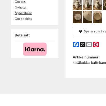
Om oss
Nyheter
Nyhetsbrev
Om cookies
Spara som fav
Betalsätt
Facebook
X
Email
Pint
Artikelnummer:
kesäkukka-kaffekan