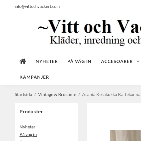
info@vittochvackert.com
NYHETER
PÅ VÄG IN
ACCESOARER
KAMPANJER
Startsida
/
Vintage & Brocante
/
Arabia Kesäkukka Kaffekanna
Produkter
Nyheter
På väg in