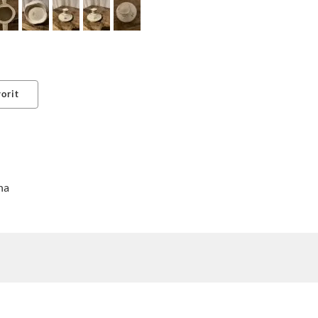
orit
erest
na