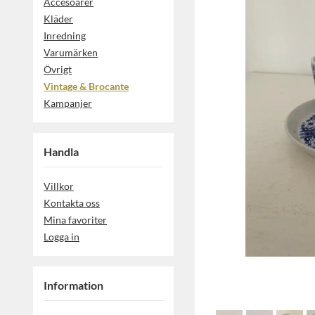
Accesoarer
Kläder
Inredning
Varumärken
Övrigt
Vintage & Brocante
Kampanjer
Handla
Villkor
Kontakta oss
Mina favoriter
Logga in
Information