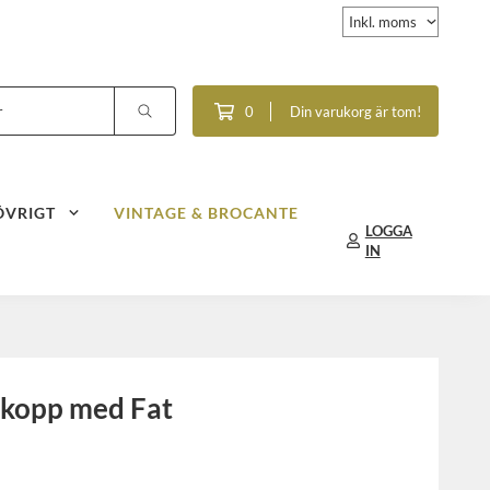
0
Din varukorg är tom!
ÖVRIGT
VINTAGE & BROCANTE
LOGGA
IN
ekopp med Fat