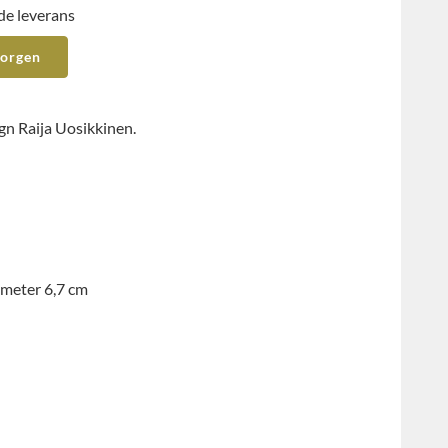
de leverans
korgen
gn Raija Uosikkinen.
ameter 6,7 cm