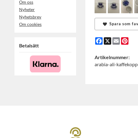
Om oss
Nyheter
Nyhetsbrev
Spara som fav
Om cookies
Facebook
X
Email
Pint
Betalsätt
Artikelnummer:
arabia-ali-kaffekopp