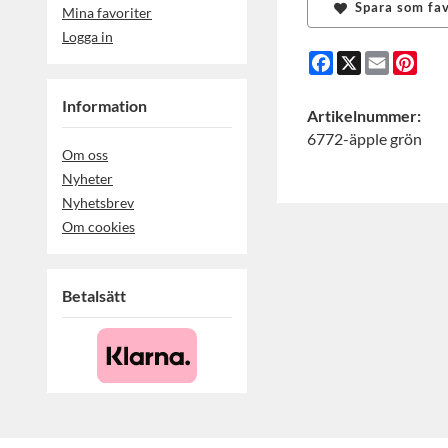
Spara som fav
Mina favoriter
Logga in
Facebook
X
Email
Pint
Information
Artikelnummer:
6772-äpple grön
Om oss
Nyheter
Nyhetsbrev
Om cookies
Betalsätt