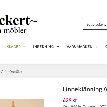
KLÄDER
INREDNING
VARUMÄRKEN
 Grön One Size
Linneklänning 
629 kr
Ord.
899 kr
. Du sparar
270 