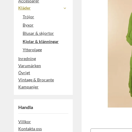
Accesoarer
Kläder
Tröjor
Byxor
Blusar & skjortor
Kjolar & klänningar
Ytterplagg
Inredning
Varumärken
Övrigt
Vintage & Brocante
Kampanjer
Handla
Villkor
Kontakta oss