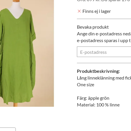
Finns ej i lager
Bevaka produkt
Ange din e-postadress nedan
e-postadress sparas i upp ti
Produktbeskrivning:
Lång linneklänning med fic
One size
Färg: äpple grön
Material: 100 % linne