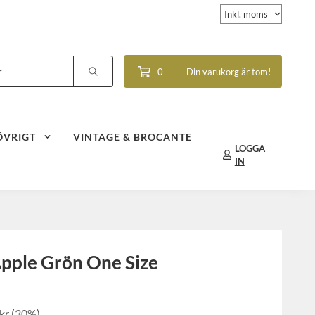
0
Din varukorg är tom!
ÖVRIGT
VINTAGE & BROCANTE
LOGGA
IN
Äpple Grön One Size
kr
(
30
%)