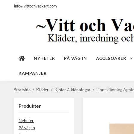
info@vittochvackert.com
NYHETER
PÅ VÄG IN
ACCESOARER
KAMPANJER
Startsida
/
Kläder
/
Kjolar & klänningar
/
Linneklänning Äpple
Produkter
Nyheter
På väg in