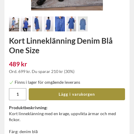
Kort Linneklänning Denim Blå
One Size
489 kr
Ord.
699 kr
. Du sparar
210 kr
(
30
%)
Finns i lager för omgående leverans
Lägg i varukorgen
Produktbeskrivning:
Kort linneklänning med en krage, uppvikta ärmar och med
fickor.
Färg: denim blå