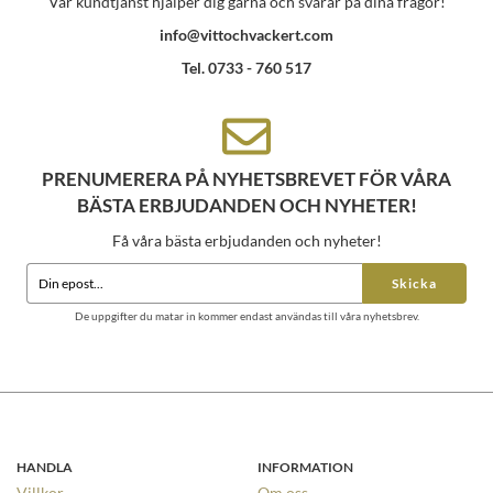
Vår kundtjänst hjälper dig gärna och svarar på dina frågor!
info@vittochvackert.com
Tel. 0733 - 760 517
PRENUMERERA PÅ NYHETSBREVET FÖR VÅRA
BÄSTA ERBJUDANDEN OCH NYHETER!
Få våra bästa erbjudanden och nyheter!
Skicka
De uppgifter du matar in kommer endast användas till våra nyhetsbrev.
HANDLA
INFORMATION
Villkor
Om oss