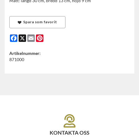
Mått: längd 30 cm, bredd 13 cm, höjd 9 cm
Spara som favorit
Facebook
X
Email
Pinterest
Artikelnummer:
871000
KONTAKTA OSS