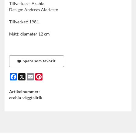
Tillverkare: Arabia
Design: Andreas Alariesto
Tillverkat: 1981-
Mått: diameter 12 cm
Spara som favorit
Facebook
X
Email
Pinterest
Artikelnummer:
arabia-väggtallrik