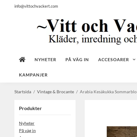
info@vittochvackert.com
NYHETER
PÅ VÄG IN
ACCESOARER
KAMPANJER
Startsida
/
Vintage & Brocante
/
Arabia Kesäkukka Sommarblom
Produkter
Nyheter
På väg in