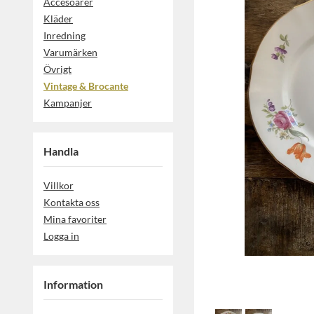
Accesoarer
Kläder
Inredning
Varumärken
Övrigt
Vintage & Brocante
Kampanjer
Handla
Villkor
Kontakta oss
Mina favoriter
Logga in
Information