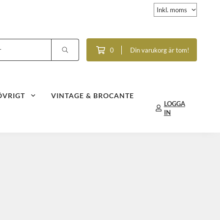
0
Din varukorg är tom!
ÖVRIGT
VINTAGE & BROCANTE
LOGGA
IN