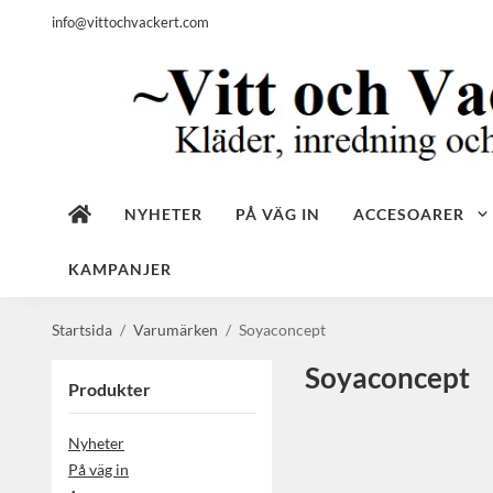
info@vittochvackert.com
NYHETER
PÅ VÄG IN
ACCESOARER
KAMPANJER
Startsida
/
Varumärken
/
Soyaconcept
Soyaconcept
Produkter
Nyheter
På väg in