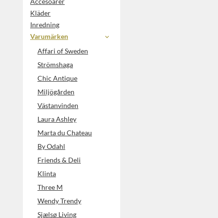
Accesoarer
Kläder
Inredning
Varumärken
Affari of Sweden
Strömshaga
Chic Antique
Miljögården
Västanvinden
Laura Ashley
Marta du Chateau
By Odahl
Friends & Deli
Klinta
Three M
Wendy Trendy
Sjælsø Living