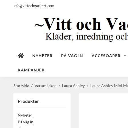
info@vittochvackert.com
NYHETER
PÅ VÄG IN
ACCESOARER
KAMPANJER
Startsida
/
Varumärken
/
Laura Ashley
/
Laura Ashley Mini M
Produkter
Nyheter
På väg in