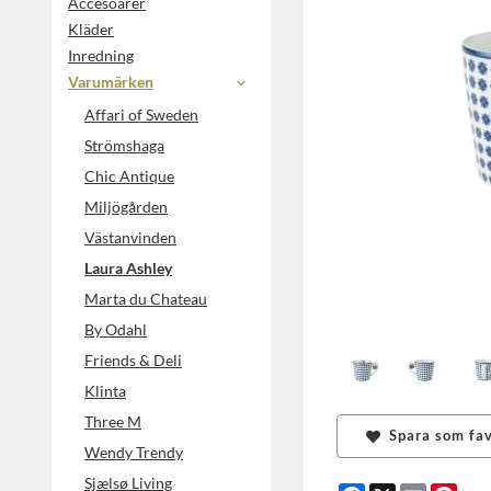
Accesoarer
Kläder
Inredning
Varumärken
Affari of Sweden
Strömshaga
Chic Antique
Miljögården
Västanvinden
Laura Ashley
Marta du Chateau
By Odahl
Friends & Deli
Klinta
Three M
Spara som fav
Wendy Trendy
Sjælsø Living