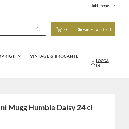
0
Din varukorg är tom!
ÖVRIGT
VINTAGE & BROCANTE
LOGGA
IN
ini Mugg Humble Daisy 24 cl