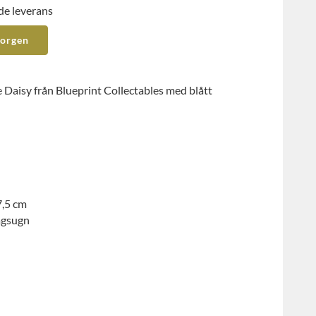
de leverans
korgen
Daisy från Blueprint Collectables med blått
7,5 cm
ågsugn