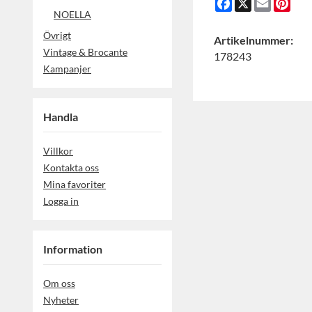
Facebook
X
Email
Pint
NOELLA
Övrigt
Artikelnummer:
Vintage & Brocante
178243
Kampanjer
Handla
Villkor
Kontakta oss
Mina favoriter
Logga in
Information
Om oss
Nyheter