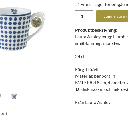
Finns i lager för omgåen
Lägg i varu
Produktbeskrivning:
Laura Ashley mugg Humble 
småblommigt mönster.
24 cl
Färg: blå/vit
Material: benporslin
Mått: höjd 8 cm, diameter 
Tål diskmaskin och mikrov
Från Laura Ashley
orit