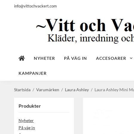
info@vittochvackert.com
NYHETER
PÅ VÄG IN
ACCESOARER
KAMPANJER
Startsida
/
Varumärken
/
Laura Ashley
/
Laura Ashley Mini Mu
Produkter
Nyheter
På väg in