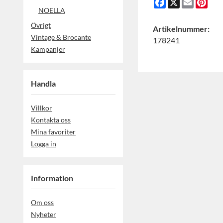
Facebook
X
Email
Pint
NOELLA
Övrigt
Artikelnummer:
Vintage & Brocante
178241
Kampanjer
Handla
Villkor
Kontakta oss
Mina favoriter
Logga in
Information
Om oss
Nyheter