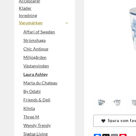
Accesoarer
Kläder
Inredning
Varumärken
Affari of Sweden
Strömshaga
Chic Antique
Miljögården
Västanvinden
Laura Ashley
Marta du Chateau
By Odahl
Friends & Deli
Klinta
Three M
Spara som fav
Wendy Trendy
Sjælsø Living