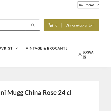
0
Din varukorg är tom!
ÖVRIGT
VINTAGE & BROCANTE
LOGGA
IN
ni Mugg China Rose 24 cl