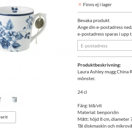
Finns ej i lager
Bevaka produkt
Ange din e-postadress nedan
e-postadress sparas i upp ti
Produktbeskrivning:
Laura Ashley mugg China R
mönster.
24 cl
Färg: blå/vit
Material: benporslin
orit
Mått: höjd 8 cm, diameter 
Tål diskmaskin och mikrov