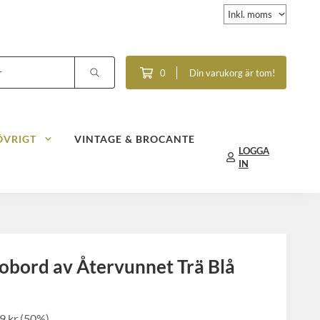
0
Din varukorg är tom!
ÖVRIGT
VINTAGE & BROCANTE
LOGGA
IN
idobord av Återvunnet Trä Blå
9 kr
(
50
%)