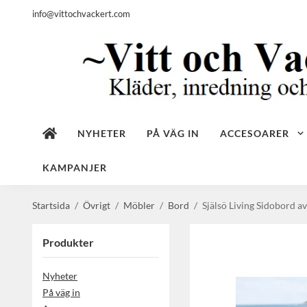
info@vittochvackert.com
NYHETER
PÅ VÄG IN
ACCESOARER
KAMPANJER
Startsida
/
Övrigt
/
Möbler
/
Bord
/
Själsö Living Sidobord a
Produkter
Nyheter
På väg in