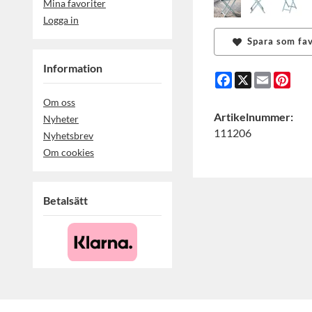
Mina favoriter
Logga in
Spara som fav
Information
Facebook
X
Email
Pint
Om oss
Artikelnummer:
Nyheter
111206
Nyhetsbrev
Om cookies
Betalsätt