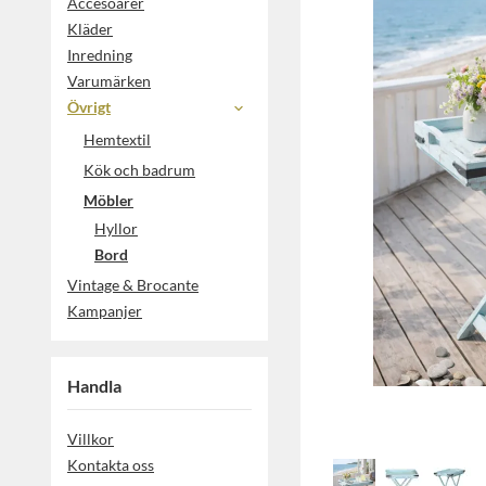
Accesoarer
Kläder
Inredning
Varumärken
Övrigt
Hemtextil
Kök och badrum
Möbler
Hyllor
Bord
Vintage & Brocante
Kampanjer
Handla
Villkor
Kontakta oss