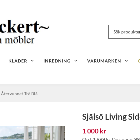
KLÄDER
INREDNING
VARUMÄRKEN
v Återvunnet Trä Blå
Själsö Living S
1 000 kr
Ord.
1 999 kr
. Du sparar
99