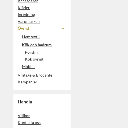
Accesoarer
Kläder
Inredning
Varumärken
Övrigt
Hemtextil
Kök och badrum
Porslin
Kök övrigt
Möbler
Vintage & Brocante
Kampanjer
Handla
Villkor
Kontakta oss