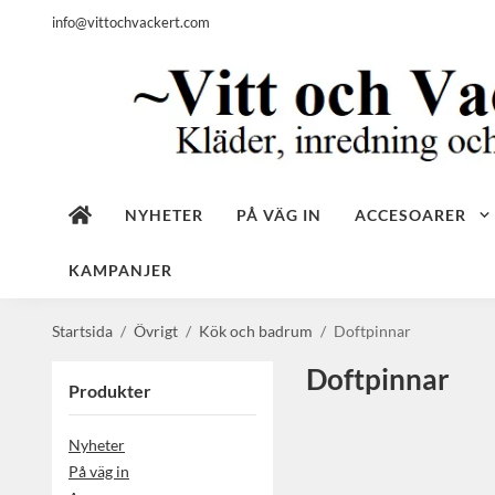
info@vittochvackert.com
NYHETER
PÅ VÄG IN
ACCESOARER
KAMPANJER
Startsida
/
Övrigt
/
Kök och badrum
/
Doftpinnar
Doftpinnar
Produkter
Nyheter
På väg in