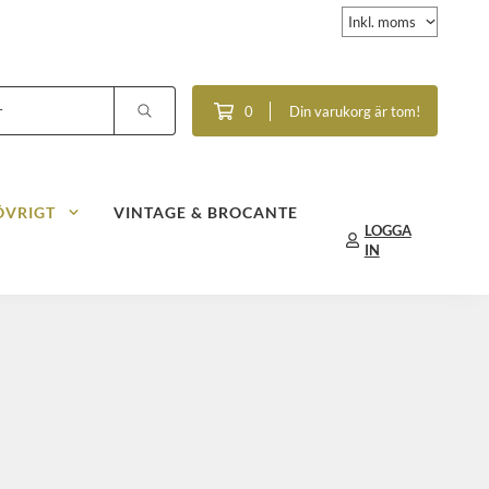
0
Din varukorg är tom!
ÖVRIGT
VINTAGE & BROCANTE
LOGGA
IN