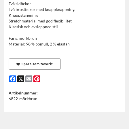
Två sidfickor
Två bröstfickor med knappknäppning
Knappstängning
Stretchmaterial med god flexibilitet
Klassisk och avslappnad stil
Färg: mörkbrun
Material: 98 % bomull, 2 % elastan
Spara som favorit
Facebook
X
Email
Pinterest
Artikelnummer:
6822-mörkbrun