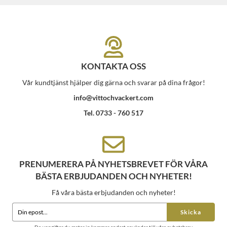
KONTAKTA OSS
Vår kundtjänst hjälper dig gärna och svarar på dina frågor!
info@vittochvackert.com
Tel. 0733 - 760 517
PRENUMERERA PÅ NYHETSBREVET FÖR VÅRA
BÄSTA ERBJUDANDEN OCH NYHETER!
Få våra bästa erbjudanden och nyheter!
Skicka
De uppgifter du matar in kommer endast användas till våra nyhetsbrev.