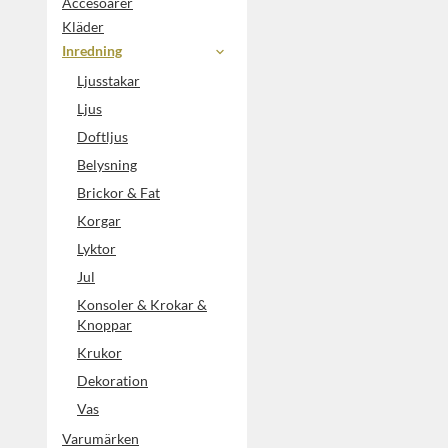
Accesoarer
Kläder
Inredning
Ljusstakar
Ljus
Doftljus
Belysning
Brickor & Fat
Korgar
Lyktor
Jul
Konsoler & Krokar &
Knoppar
Krukor
Dekoration
Vas
Varumärken