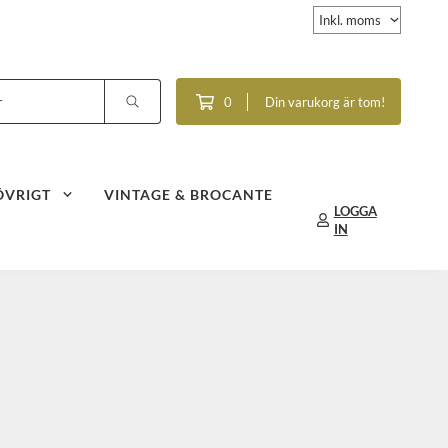
0
Din varukorg är tom!
ÖVRIGT
VINTAGE & BROCANTE
LOGGA
IN