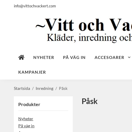
info@vittochvackert.com
NYHETER
PÅ VÄG IN
ACCESOARER
KAMPANJER
Startsida
/
Inredning
/
Påsk
Påsk
Produkter
Nyheter
På väg in