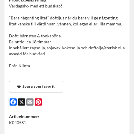
Vardagslyx med ett budskap!
"Bara någonting litet" doftljus när du bara vill ge någonting
litet kanske till värdinnan, vännen, kollegan eller lilla mamma.
Doft: bärnsten & tonkaböna
Brinntid: ca 18 timmar
Innehåller: rapsolja, sojavax, kokosolja och doftolja/eterisk olja
avsedd för hudvård
Från Klinta
Spara som favorit
Facebook
X
Email
Pinterest
Artikelnummer:
K0405S1