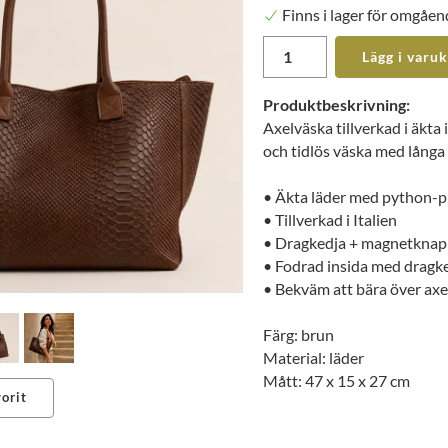
Finns i lager för omgåen
Lägg i varu
Produktbeskrivning:
Axelväska tillverkad i äkta
och tidlös väska med långa
• Äkta läder med python-p
• Tillverkad i Italien
• Dragkedja + magnetkna
• Fodrad insida med dragke
• Bekväm att bära över axe
Färg: brun
Material: läder
Mått: 47 x 15 x 27 cm
orit