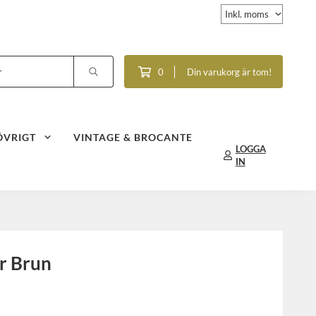
0
Din varukorg är tom!
ÖVRIGT
VINTAGE & BROCANTE
LOGGA
IN
r Brun