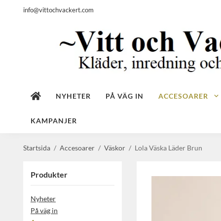
info@vittochvackert.com
NYHETER
PÅ VÄG IN
ACCESOARER
KAMPANJER
Startsida
/
Accesoarer
/
Väskor
/
Lola Väska Läder Brun
Produkter
Nyheter
På väg in