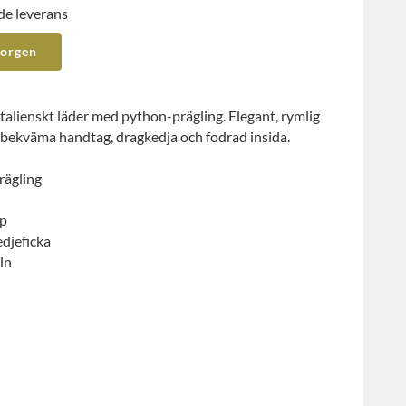
de leverans
korgen
 italienskt läder med python-prägling. Elegant, rymlig
 bekväma handtag, dragkedja och fodrad insida.
rägling
pp
djeficka
ln