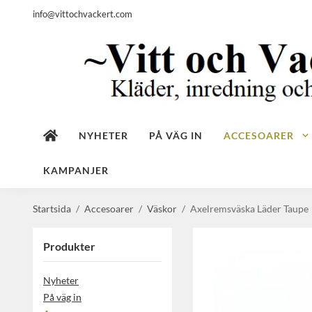
info@vittochvackert.com
NYHETER
PÅ VÄG IN
ACCESOARER
KAMPANJER
Startsida
/
Accesoarer
/
Väskor
/
Axelremsväska Läder Taupe
Produkter
Nyheter
På väg in