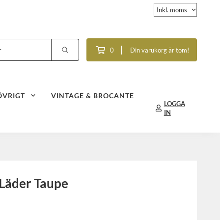
0
Din varukorg är tom!
ÖVRIGT
VINTAGE & BROCANTE
LOGGA
IN
Läder Taupe