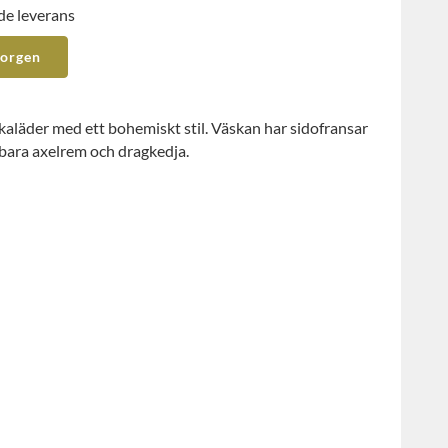
de leverans
korgen
ckaläder med ett bohemiskt stil. Väskan har sidofransar
erbara axelrem och dragkedja.